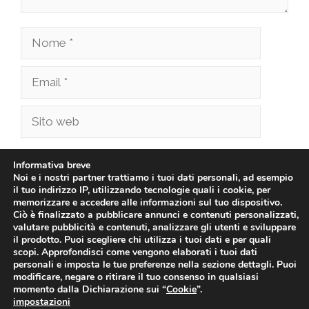
Nome
Email
Sito
web
Salva il mio nome, email e sito web in questo
Informativa breve
browser per la prossima volta che commento.
Noi e i nostri partner trattiamo i tuoi dati personali, ad esempio
il tuo indirizzo IP, utilizzando tecnologie quali i cookie, per
memorizzare e accedere alle informazioni sul tuo dispositivo.
Ciò è finalizzato a pubblicare annunci e contenuti personalizzati,
valutare pubblicità e contenuti, analizzare gli utenti e sviluppare
il prodotto. Puoi scegliere chi utilizza i tuoi dati e per quali
scopi. Approfondisci come vengono elaborati i tuoi dati
personali e imposta le tue preferenze nella sezione dettagli. Puoi
modificare, negare o ritirare il tuo consenso in qualsiasi
momento dalla Dichiarazione sui “
Cookie
”.
impostazioni
© 2026 pistadriftkartalbenga.it -
Privacy Policy
-
Cookie