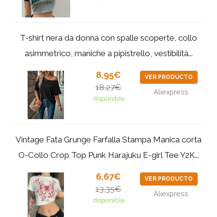
T-shirt nera da donna con spalle scoperte, collo
asimmetrico, maniche a pipistrello, vestibilità...
8,95€
VER PRODUCTO
18,27€
Aliexpress
disponible
Vintage Fata Grunge Farfalla Stampa Manica corta
O-Collo Crop Top Punk Harajuku E-girl Tee Y2K...
6,67€
VER PRODUCTO
13,35€
Aliexpress
disponible