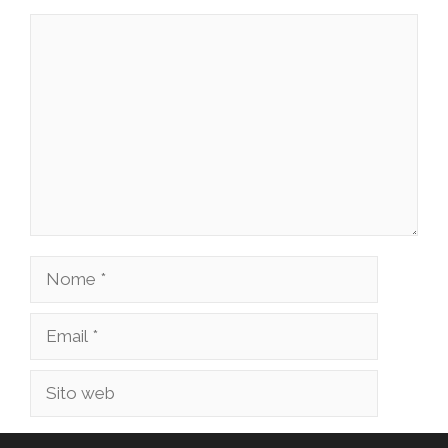
Commento
Nome
Email
Sito
web
Salva il mio nome, email e sito web in questo