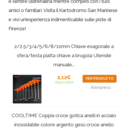
e sentire l’adrenalina mentre competi con i tuoi
amici o familiari. Visita il Kartodromo San Marinese
e vivi un’esperienza indimenticabile sulle piste di
Firenze!
2/2.5/3/4/5/6/8/10mm Chiave esagonale a
sfera/testa piatta chiave a brugola Utensile
manuale...
2,12€
VER PRODUCTO
disponible
Aliexpress
COOLTIME Coppia croce gotica anelli in acciaio
inossidabile colore argento gesù croce anello