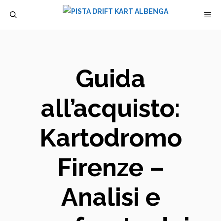
Vai
M
al
contenuto
Guida
all’acquisto:
Kartodromo
Firenze –
Analisi e