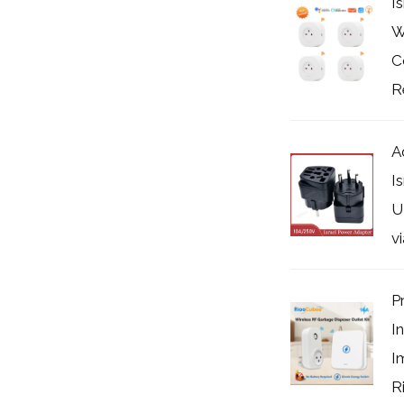
I
W
C
R
A
I
U
vi
P
I
I
Ri