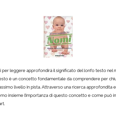
ai per leggere approfondirà il significato del lonfo testo ne
o testo è un concetto fondamentale da comprendere per chi
simo livello in pista. Attraverso una ricerca approfondita e
remo insieme l’importanza di questo concetto e come può in
rt.