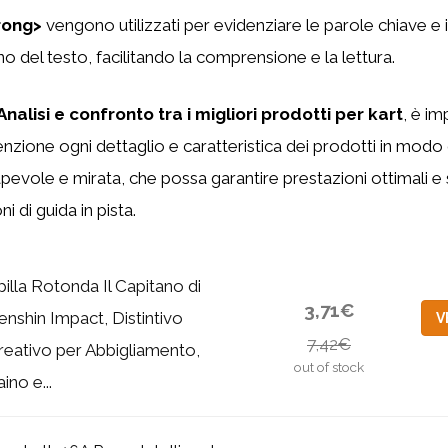
rong>
vengono utilizzati per evidenziare le parole chiave e 
erno del testo, facilitando la comprensione e la lettura.
Analisi e confronto tra i migliori prodotti per kart
, è i
enzione ogni dettaglio e caratteristica dei prodotti in modo
pevole e mirata, che possa garantire prestazioni ottimali e
i di guida in pista.
pilla Rotonda Il Capitano di
3,71€
enshin Impact, Distintivo
V
7,42€
reativo per Abbigliamento,
out of stock
ino e...