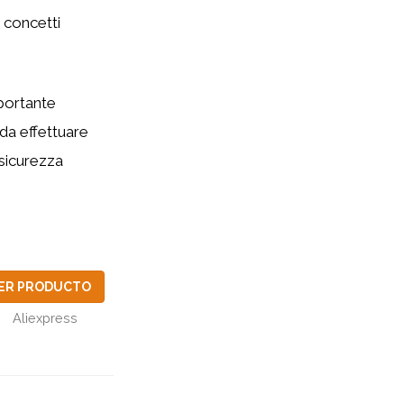
i concetti
mportante
 da effettuare
 sicurezza
ER PRODUCTO
Aliexpress