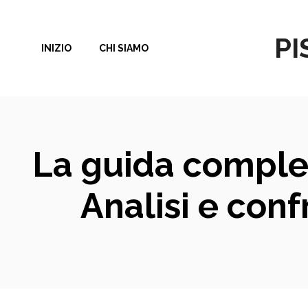
Vai
al
PI
INIZIO
CHI SIAMO
contenuto
La guida complet
Analisi e conf