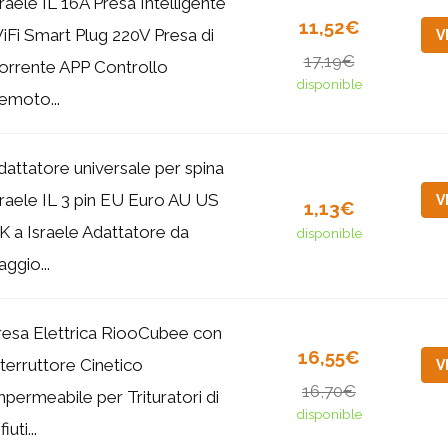
sraele IL 16A Presa Intelligente
11,52€
iFi Smart Plug 220V Presa di
V
17,19€
orrente APP Controllo
disponible
emoto...
dattatore universale per spina
sraele IL 3 pin EU Euro AU US
V
1,13€
K a Israele Adattatore da
disponible
aggio...
resa Elettrica RiooCubee con
16,55€
nterruttore Cinetico
V
16,70€
mpermeabile per Trituratori di
disponible
fiuti...