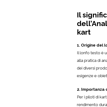
Il signif
dell’Anal
kart
1. Origine del 
Il lonfo testo è 
alla pratica di a
dei diversi prodot
esigenze e obiett
2. Importanza de
Per i piloti di k
rendimento duran