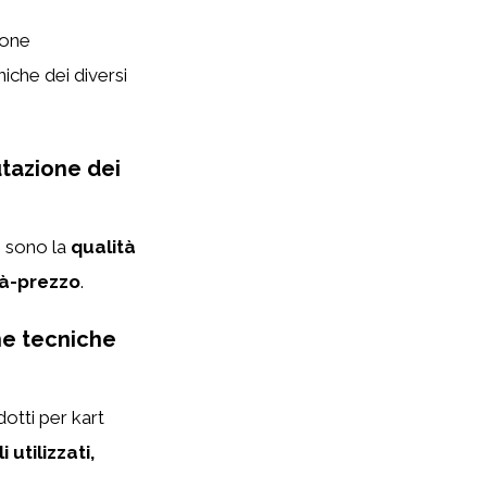
zione
niche dei diversi
utazione dei
re sono la
qualità
tà-prezzo
.
he tecniche
dotti per kart
 utilizzati,