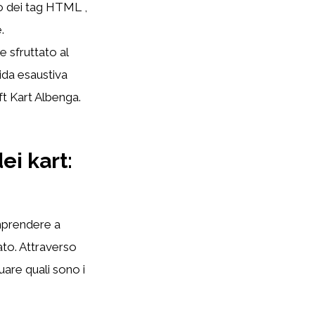
uso dei tag HTML
,
.
 sfruttato al
ida esaustiva
ift Kart Albenga.
ei kart:
mprendere a
cato. Attraverso
duare quali sono i