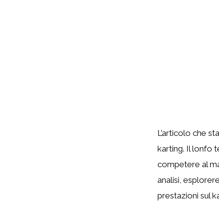
L’articolo che st
karting. Il lonf
competere al mas
analisi, esplore
prestazioni sul ka