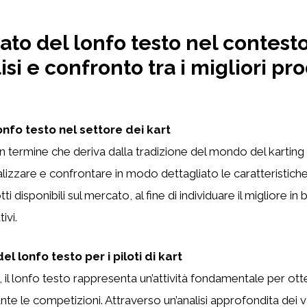
icato del lonfo testo nel contest
isi e confronto tra i migliori pro
lonfo testo nel settore dei kart
un termine che deriva dalla tradizione del mondo del karting
nalizzare e confrontare in modo dettagliato le caratteristiche
ti disponibili sul mercato, al fine di individuare il migliore in
ivi.
l lonfo testo per i piloti di kart
art, il lonfo testo rappresenta un’attività fondamentale per o
te le competizioni. Attraverso un’analisi approfondita dei v