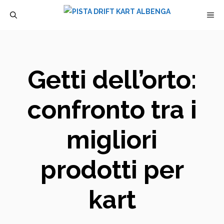
Vai
M
al
contenuto
Getti dell’orto:
confronto tra i
migliori
prodotti per
kart