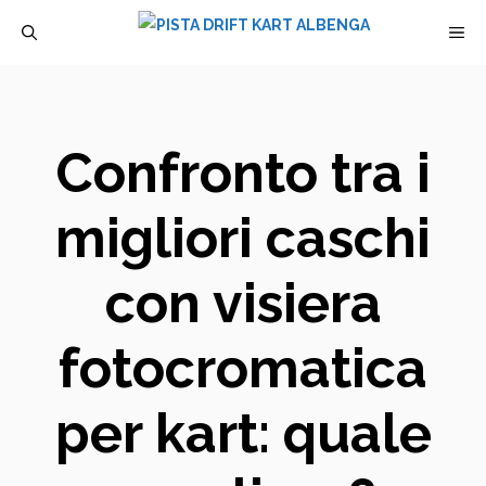
Vai
M
al
contenuto
Confronto tra i
migliori caschi
con visiera
fotocromatica
per kart: quale