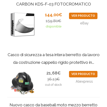
CARBON KDS-F-03 FOTOCROMATICO
144,00€
VER PRODUCTO
159,80€
eBay
disponible
Casco di sicurezza a tesa intera berretto da lavoro
da costruzione cappello rigido protettivo in...
21,68€
VER PRODUCTO
36,13€
Aliexpress
out of stock
Nuovo casco da baseball moto mezzo berretto