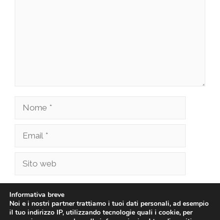
Nome
Email
Sito
web
Salva il mio nome, email e sito web in questo
Informativa breve
browser per la prossima volta che commento.
Noi e i nostri partner trattiamo i tuoi dati personali, ad esempio
il tuo indirizzo IP, utilizzando tecnologie quali i cookie, per