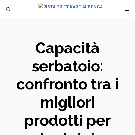
Vai
M
al
contenuto
Capacità
serbatoio:
confronto tra i
migliori
prodotti per