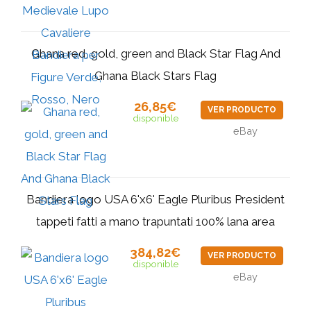
Ghana red, gold, green and Black Star Flag And
Ghana Black Stars Flag
26,85€
VER PRODUCTO
disponible
eBay
Bandiera logo USA 6'x6' Eagle Pluribus President
tappeti fatti a mano trapuntati 100% lana area
384,82€
VER PRODUCTO
disponible
eBay