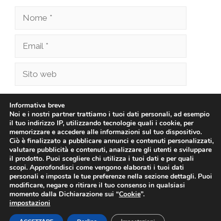
Nome
Email
Sito
web
Salva il mio nome, email e sito web in questo
Informativa breve
browser per la prossima volta che commento.
Noi e i nostri partner trattiamo i tuoi dati personali, ad esempio
il tuo indirizzo IP, utilizzando tecnologie quali i cookie, per
memorizzare e accedere alle informazioni sul tuo dispositivo.
Ciò è finalizzato a pubblicare annunci e contenuti personalizzati,
valutare pubblicità e contenuti, analizzare gli utenti e sviluppare
il prodotto. Puoi scegliere chi utilizza i tuoi dati e per quali
scopi. Approfondisci come vengono elaborati i tuoi dati
personali e imposta le tue preferenze nella sezione dettagli. Puoi
modificare, negare o ritirare il tuo consenso in qualsiasi
momento dalla Dichiarazione sui “
Cookie
”.
impostazioni
© 2026 pistadriftkartalbenga.it -
Privacy Policy
-
Cookie