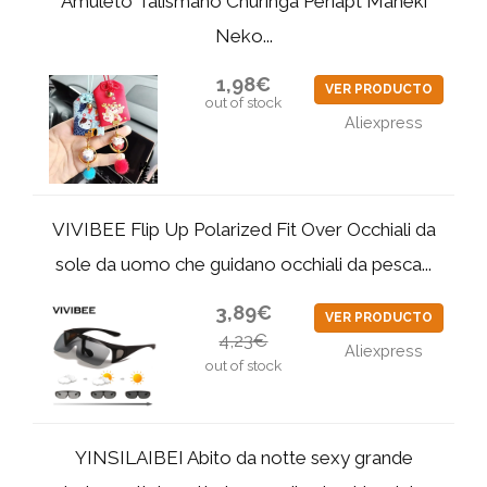
Amuleto Talismano Churinga Periapt Maneki
Neko...
1,98€
VER PRODUCTO
out of stock
Aliexpress
VIVIBEE Flip Up Polarized Fit Over Occhiali da
sole da uomo che guidano occhiali da pesca...
3,89€
VER PRODUCTO
4,23€
Aliexpress
out of stock
YINSILAIBEI Abito da notte sexy grande